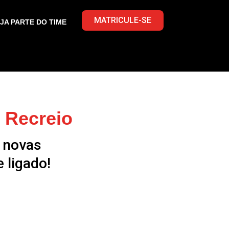
MATRICULE-SE
JA PARTE DO TIME
 Recreio
 novas
 ligado!