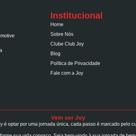
Institucional
Home
Sobre Nós
 motive
Clube Club Joy
a
Blog
Política de Privacidade
Fale com a Joy
Vem ser Joy
y é optar por uma jornada única, cada passo é marcado pelo cu
forme sua vida conosco. Seja bem-vindo à sua jornada de bem-