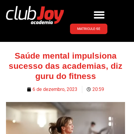
MATRICULE-SE
Saúde mental impulsiona
sucesso das academias, diz
guru do fitness
6 de dezembro, 2023
20:59